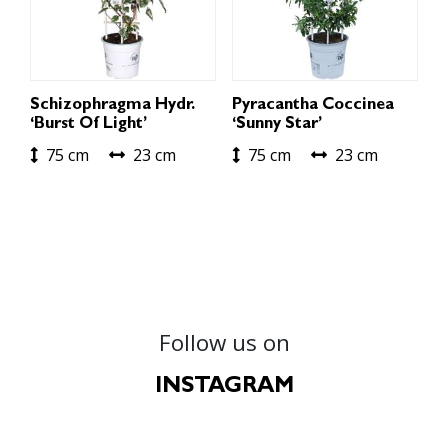
Schizophragma Hydr.
Pyracantha Coccinea
‘Burst Of Light’
‘Sunny Star’
75 cm
23 cm
75 cm
23 cm
Follow us on
INSTAGRAM