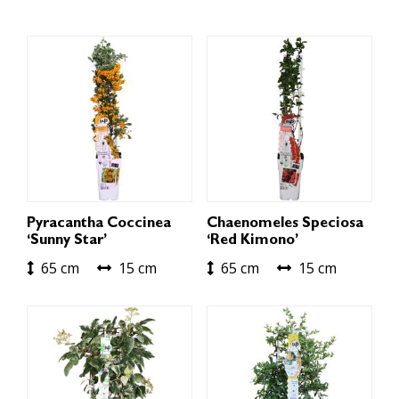
Pyracantha Coccinea
Chaenomeles Speciosa
‘Sunny Star’
‘Red Kimono’
65 cm
15 cm
65 cm
15 cm