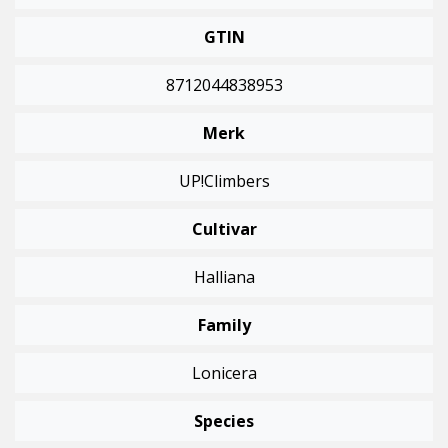
GTIN
8712044838953
Merk
UP!Climbers
Cultivar
Halliana
Family
Lonicera
Species