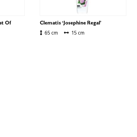
st Of
Clematis ‘Josephine Regal’
65 cm
15 cm