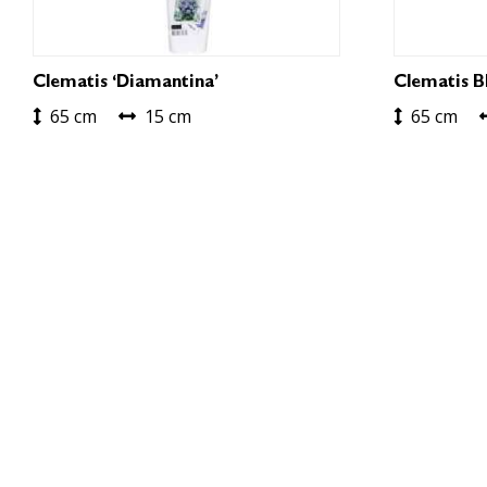
Clematis ‘Diamantina’
Clematis Bl
65 cm
15 cm
65 cm