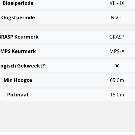
Bloeiperiode
VII - IX
Oogstperiode
N.v.t.
GRASP Keurmerk
GRASP
MPS Keurmerk
MPS-A
logisch Gekweekt?
Min Hoogte
65 Cm
Potmaat
15 Cm