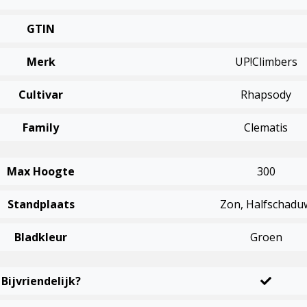
GTIN
Merk
UP!Climbers
Cultivar
Rhapsody
Family
Clematis
Max Hoogte
300
Standplaats
Zon, Halfschadu
Bladkleur
Groen
Bijvriendelijk?