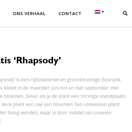
ONS VERHAAL
CONTACT
is ‘Rhapsody’
apsody’ is een rijkbloeiende en grootbloemige Bosrank.
s bloeit in de maanden juni tot en met september met
se bloemen. Zeker als je de plant een zonnige standplaats
t deze plant een zee van bloemen. Een volwassen plant
ter hoog worden, maar is door middel van snoeien
]