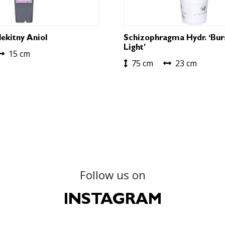
ekitny Aniol
Schizophragma Hydr. ‘Bur
Light’
15 cm
75 cm
23 cm
Follow us on
INSTAGRAM