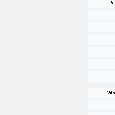
Vl
Win