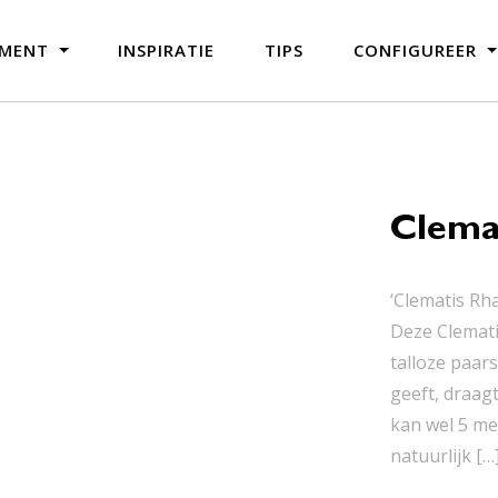
IMENT
INSPIRATIE
TIPS
CONFIGUREER
Clemat
‘Clematis Rh
Deze Clemati
talloze paar
geeft, draag
kan wel 5 me
natuurlijk […