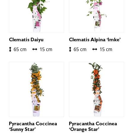
Clematis Daiyu
Clematis Alpina ‘Imke’
65 cm
15 cm
65 cm
15 cm
Pyracantha Coccinea
Pyracantha Coccinea
‘Sunny Star’
‘Orange Star’