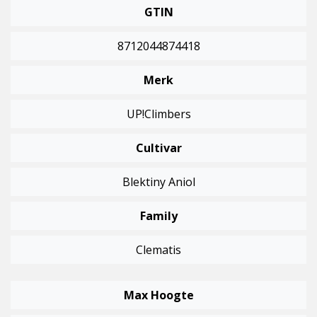
GTIN
8712044874418
Merk
UP!Climbers
Cultivar
Blektiny Aniol
Family
Clematis
Max Hoogte