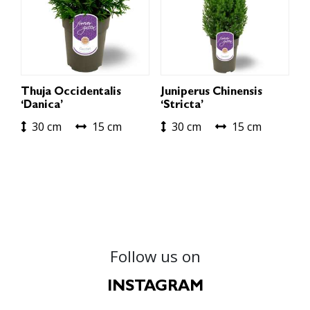
Thuja Occidentalis
Juniperus Chinensis
‘Danica’
‘Stricta’
30 cm
15 cm
30 cm
15 cm
Follow us on
INSTAGRAM