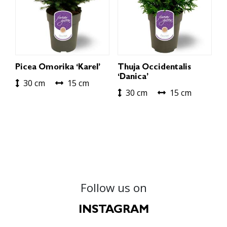
Picea Omorika ‘Karel’
Thuja Occidentalis
‘Danica’
30 cm
15 cm
30 cm
15 cm
Follow us on
INSTAGRAM