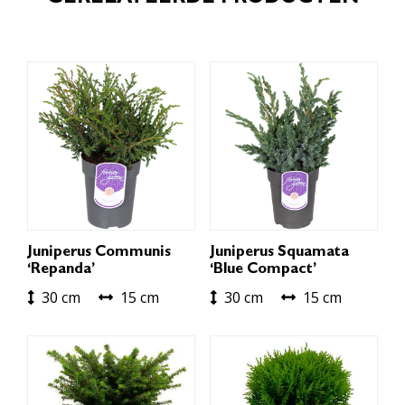
Juniperus Communis
Juniperus Squamata
‘Repanda’
‘Blue Compact’
30 cm
15 cm
30 cm
15 cm