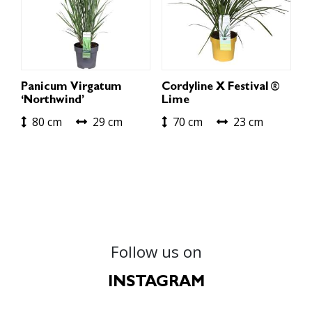
Panicum Virgatum
Cordyline X Festival ®
‘Northwind’
Lime
80 cm
29 cm
70 cm
23 cm
Follow us on
INSTAGRAM