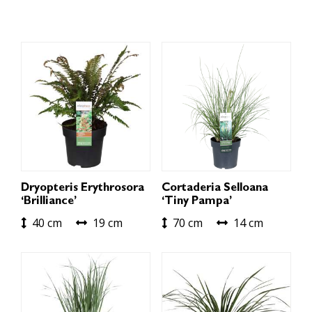
Dryopteris Erythrosora
Cortaderia Selloana
‘Brilliance’
‘Tiny Pampa’
40 cm
19 cm
70 cm
14 cm