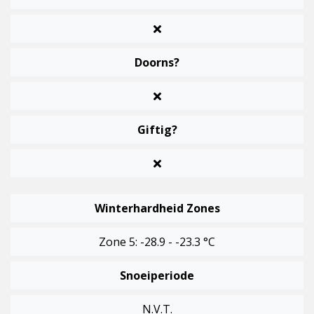
Doorns?
Giftig?
Winterhardheid Zones
Zone 5: -28.9 - -23.3 °C
Snoeiperiode
N.v.t.