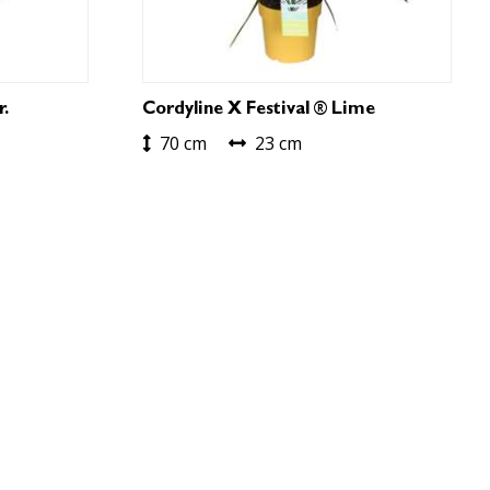
r.
Cordyline X Festival ® Lime
70 cm
23 cm