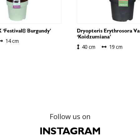
 ‘Festival® Burgundy’
Dryopteris Erythrosora Va
‘Koidzumiana’
14 cm
40 cm
19 cm
Follow us on
INSTAGRAM