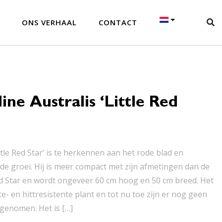
ONS VERHAAL
CONTACT
ine Australis ‘Little Red
ttle Red Star’ is te herkennen aan het rode blad en
e groei. Hij is meer compact met zijn afmetingen dan de
d Star en wordt ongeveer 60 cm hoog en 50 cm breed. Het
e- en hittresistente plant en tot nu toe zijn er nog geen
genomen. Het is […]