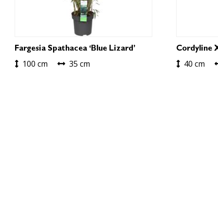
Fargesia Spathacea ‘Blue Lizard’
Cordyline X
100 cm
35 cm
40 cm