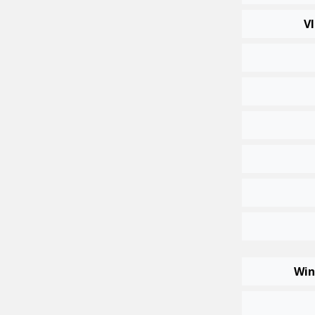
Vl
Win