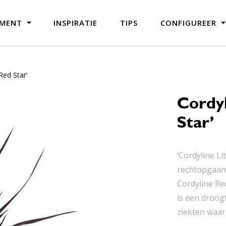
IMENT
INSPIRATIE
TIPS
CONFIGUREER
 Red Star’
Cordyl
Star’
‘Cordyline Li
rechtopgaand
Cordyline Re
is een droogt
ziekten waar