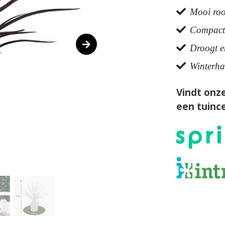
Mooi roo
Compacte
Droogt en
Winterha
Vindt onze
een tuince