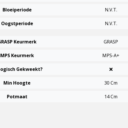
Bloeiperiode
N.v.t.
Oogstperiode
N.v.t.
GRASP Keurmerk
GRASP
MPS Keurmerk
MPS-A+
logisch Gekweekt?
Min Hoogte
30 Cm
Potmaat
14 Cm