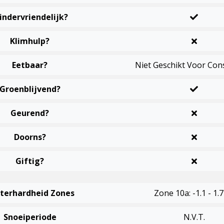
indervriendelijk?
Klimhulp?
Eetbaar?
Niet Geschikt Voor Co
Groenblijvend?
Geurend?
Doorns?
Giftig?
terhardheid Zones
Zone 10a: -1.1 - 1.7
Snoeiperiode
N.v.t.