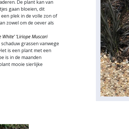
aderen. De plant kan van
jes gaan bloeien, dit
 een plek in de volle zon of
kan zowel om de oever als
 White’ ‘Liriope Muscari
ste schaduw grassen vanwege
Het is een plant met een
ope is in de maanden
lant mooie sierlijke