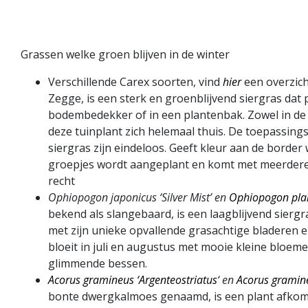
Grassen welke groen blijven in de winter
Verschillende Carex soorten, vind
hier
een overzich
Zegge, is een sterk en groenblijvend siergras dat p
bodembedekker of in een plantenbak. Zowel in de z
deze tuinplant zich helemaal thuis. De toepassing
siergras zijn eindeloos. Geeft kleur aan de border 
groepjes wordt aangeplant en komt met meerdere p
recht
Ophiopogon japonicus ‘Silver Mist’ en
Ophiopogon plan
bekend als slangebaard, is een laagblijvend siergra
met zijn unieke opvallende grasachtige bladeren er
bloeit in juli en augustus met mooie kleine bloem
glimmende bessen.
Acorus gramineus ‘Argenteostriatus
‘ en
Acorus gramin
bonte dwergkalmoes genaamd, is een plant afkomst