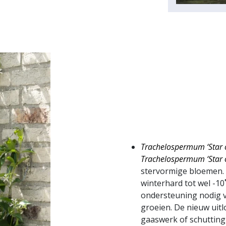
Trachelospermum ‘Star o
Trachelospermum ‘Star o
stervormige bloemen. 
winterhard tot wel -10
ondersteuning nodig v
groeien. De nieuw uitl
gaaswerk of schuttin