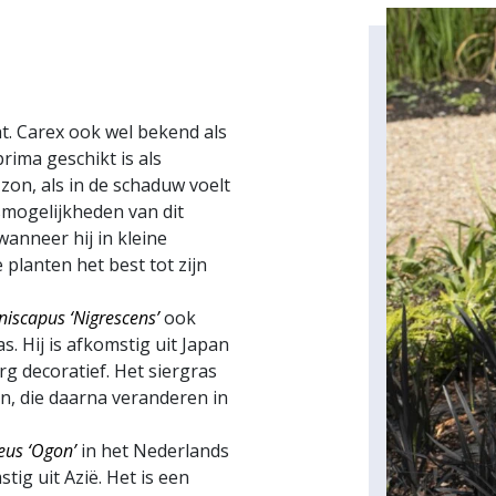
t. Carex ook wel bekend als
rima geschikt is als
on, als in de schaduw voelt
smogelijkheden van dit
wanneer hij in kleine
lanten het best tot zijn
iscapus ‘Nigrescens’
ook
s. Hij is afkomstig uit Japan
g decoratief. Het siergras
en, die daarna veranderen in
eus ‘Ogon’
in het Nederlands
ig uit Azië. Het is een