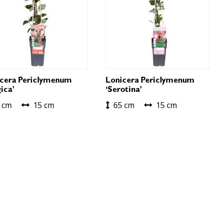
icera Periclymenum
Lonicera Periclymenum
gica’
‘Serotina’
 cm
15 cm
65 cm
15 cm