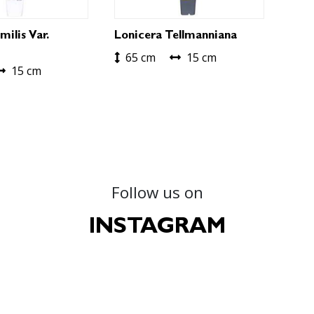
milis Var.
Lonicera Tellmanniana
65 cm
15 cm
15 cm
Follow us on
INSTAGRAM