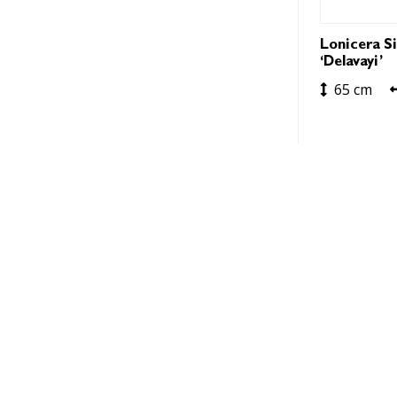
Lonicera Si
‘Delavayi’
65 cm