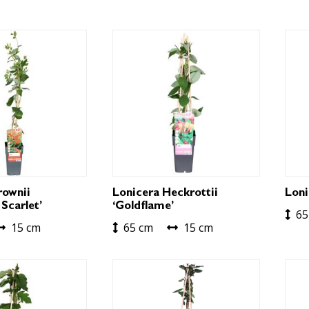
rownii
Lonicera Heckrottii
Loni
Scarlet’
‘Goldflame’
65
15 cm
65 cm
15 cm