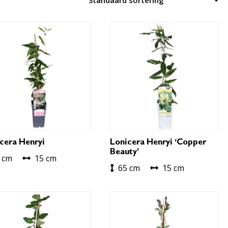
cera Henryi
Lonicera Henryi ‘Copper
Beauty’
 cm
15 cm
65 cm
15 cm