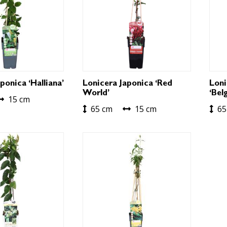
ponica ‘Halliana’
Lonicera Japonica ‘Red
Lon
World’
‘Bel
15 cm
65 cm
15 cm
65