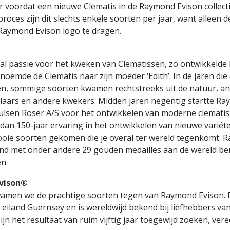
aar voordat een nieuwe Clematis in de Raymond Evison colle
roces zijn dit slechts enkele soorten per jaar, want alleen d
Raymond Evison logo te dragen.
 al passie voor het kweken van Clematissen, zo ontwikkelde hi
vernoemde de Clematis naar zijn moeder ‘Edith’. In de jaren di
ten, sommige soorten kwamen rechtstreeks uit de natuur, an
aars en andere kwekers. Midden jaren negentig startte 
ulsen Roser A/S voor het ontwikkelen van moderne clematis
an 150-jaar ervaring in het ontwikkelen van nieuwe variëte
oie soorten gekomen die je overal ter wereld tegenkomt. R
ond met onder andere 29 gouden medailles aan de wereld b
n.
vison®
amen we de prachtige soorten tegen van Raymond Evison. D
eiland Guernsey en is wereldwijd bekend bij liefhebbers va
ijn het resultaat van ruim vijftig jaar toegewijd zoeken, ver