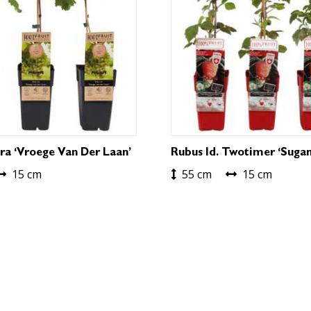
era ‘Vroege Van Der Laan’
Rubus Id. Twotimer ‘Sugan
15 cm
55 cm
15 cm