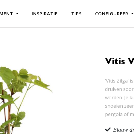
IMENT
INSPIRATIE
TIPS
CONFIGUREER
Vitis V
‘Vitis Zilga’
druiven soor
worden. Je ku
snoeien zeer
pergola of m
Blauw dr