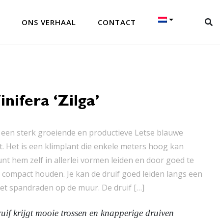
ONS VERHAAL
CONTACT
inifera ‘Zilga’
 is een sterk groeiende en productieve Letse blauwe
t. Het is een klimplant die enkele meters hoog kan
nt hem zelf in allerlei vormen leiden en door goed te
 compact houden. Je kan de druif goed leiden langs een
et spandraden op de muur. De druif […]
uif krijgt mooie trossen en knapperige druiven