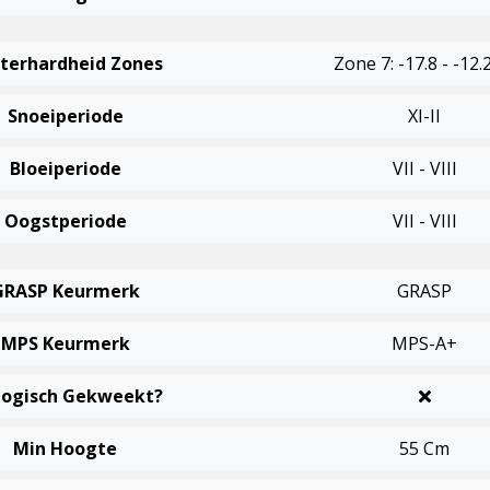
terhardheid Zones
Zone 7: -17.8 - -12.
Snoeiperiode
XI-II
Bloeiperiode
VII - VIII
Oogstperiode
VII - VIII
GRASP Keurmerk
GRASP
MPS Keurmerk
MPS-A+
logisch Gekweekt?
Min Hoogte
55 Cm