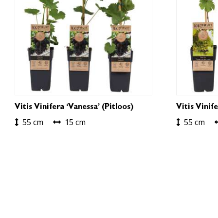
Vitis Vinifera ‘Vanessa’ (pitloos)
Vitis Vinif
55 cm
15 cm
55 cm