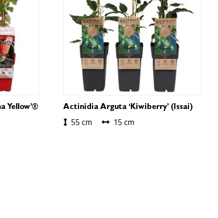
a Yellow’®
Actinidia Arguta ‘Kiwiberry’ (Issai)
55 cm
15 cm