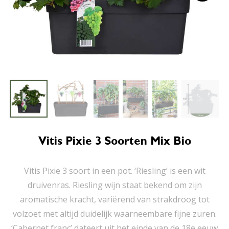
Vitis Pixie 3 Soorten Mix Bio
Vitis Pixie 3 soort in een pot. ‘Riesling’ is een wit
druivenras. Riesling wijn staat bekend om zijn
aromatische kracht, variërend van strakdroog tot
volzoet met altijd duidelijk waarneembare fijne zuren.
‘Cabernet franc’ dateert uit het einde van de 18e eeuw