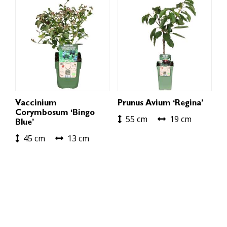
Vaccinium
Prunus Avium ‘Regina’
Corymbosum ‘Bingo
55 cm
19 cm
Blue’
45 cm
13 cm