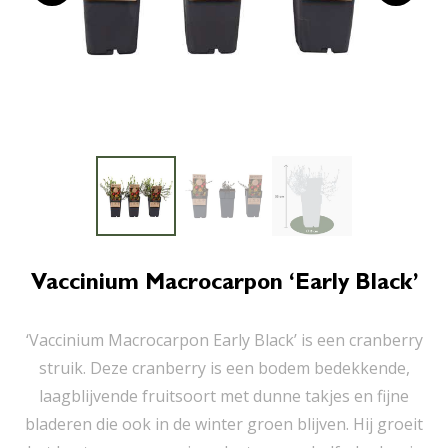
Vaccinium Macrocarpon ‘Early Black’
‘Vaccinium Macrocarpon Early Black’ is een cranberry
struik. Deze cranberry is een bodem bedekkende,
laagblijvende fruitsoort met dunne takjes en fijne
bladeren die ook in de winter groen blijven. Hij groeit