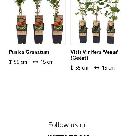
Punica Granatum
Vitis Vinifera ‘Venus’
(geënt)
55 cm
15 cm
55 cm
15 cm
Follow us on