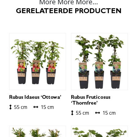
More More More...
GERELATEERDE PRODUCTEN
Rubus Idaeus ‘Ottowa’
Rubus Fruticosus
‘Thornfree’
55 cm
15 cm
55 cm
15 cm