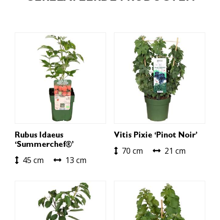
Rubus Idaeus
Vitis Pixie ‘Pinot Noir’
‘Summerchef®’
70 cm
21 cm
45 cm
13 cm