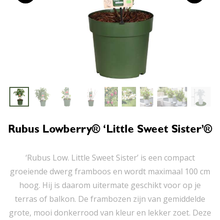
Rubus Lowberry® ‘Little Sweet Sister’®
‘Rubus Low. Little Sweet Sister’ is een compact
groeiende dwerg framboos en wordt maximaal 100 cm
hoog. Hij is daarom uitermate geschikt voor op je
terras of balkon. De frambozen zijn van gemiddelde
grote, mooi donkerrood van kleur en lekker zoet. Deze