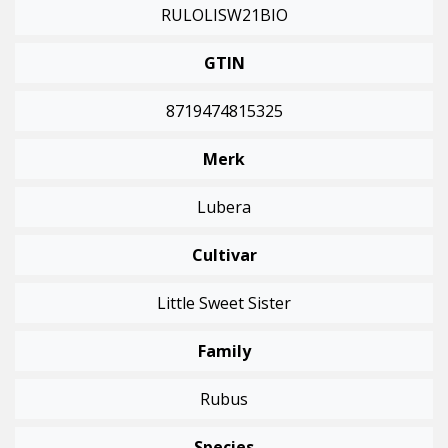
RULOLISW21BIO
GTIN
8719474815325
Merk
Lubera
Cultivar
Little Sweet Sister
Family
Rubus
Species