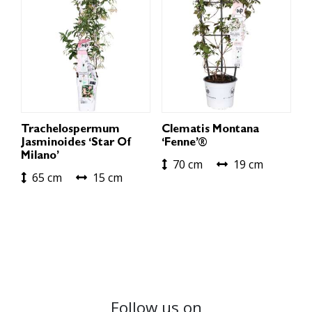
Trachelospermum
Clematis Montana
Jasminoides ‘Star Of
‘Fenne’®
Milano’
70 cm
19 cm
65 cm
15 cm
Follow us on