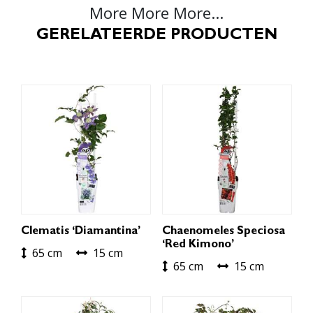
More More More...
GERELATEERDE PRODUCTEN
Clematis ‘Diamantina’
Chaenomeles Speciosa
‘Red Kimono’
65 cm
15 cm
65 cm
15 cm