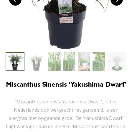
Miscanthus Sinensis ‘Yakushima Dwarf’
‘Miscanthus sinensis Yakushima Dwarf’, in het
Nederlands ook wel prachtriet genoemd, is een
siergras met opgaande groei. De ‘Yakushima Dwarf’
blijft wat lager dan de meeste ‘Miscanthus’ soorten. De