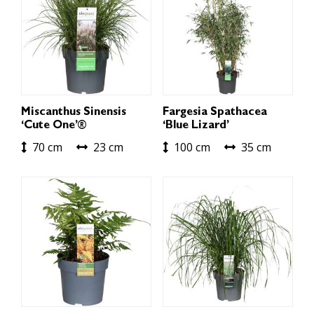
Miscanthus Sinensis
Fargesia Spathacea
‘Cute One’®
‘Blue Lizard’
70 cm
23 cm
100 cm
35 cm