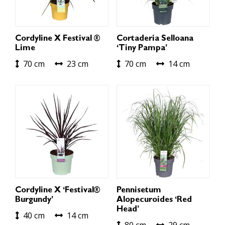
Cordyline X Festival ®
Cortaderia Selloana
Lime
‘Tiny Pampa’
70 cm
23 cm
70 cm
14 cm
Cordyline X ‘Festival®
Pennisetum
Burgundy’
Alopecuroides ‘Red
Head’
40 cm
14 cm