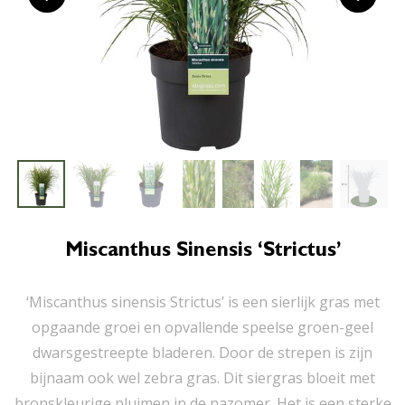
Miscanthus Sinensis ‘Strictus’
‘Miscanthus sinensis Strictus’ is een sierlijk gras met
opgaande groei en opvallende speelse groen-geel
dwarsgestreepte bladeren. Door de strepen is zijn
bijnaam ook wel zebra gras. Dit siergras bloeit met
bronskleurige pluimen in de nazomer. Het is een sterke