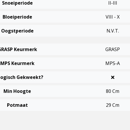
Snoeiperiode
II-III
Bloeiperiode
VIII - X
Oogstperiode
N.v.t.
GRASP Keurmerk
GRASP
MPS Keurmerk
MPS-A
logisch Gekweekt?
Min Hoogte
80 Cm
Potmaat
29 Cm