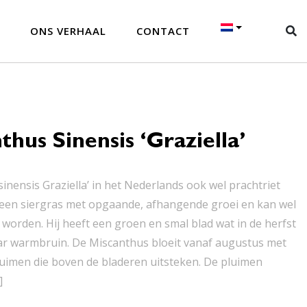
ONS VERHAAL
CONTACT
thus Sinensis ‘Graziella’
inensis Graziella’ in het Nederlands ook wel prachtriet
een siergras met opgaande, afhangende groei en kan wel
worden. Hij heeft een groen en smal blad wat in de herfst
ar warmbruin. De Miscanthus bloeit vanaf augustus met
pluimen die boven de bladeren uitsteken. De pluimen
]