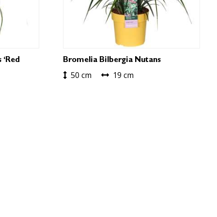
 ‘Red
Bromelia Bilbergia Nutans
50 cm
19 cm