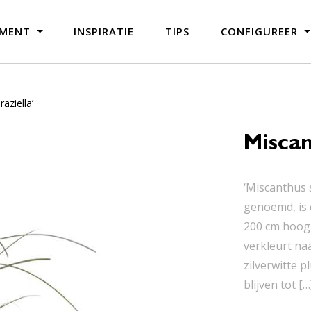
IMENT
INSPIRATIE
TIPS
CONFIGUREER
aziella’
Miscan
‘Miscanthus s
genoemd, is 
200 cm hoog 
verkleurt na
zilverwitte 
blijven tot […