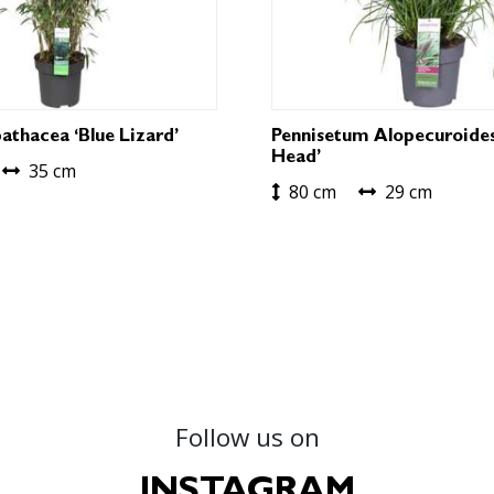
athacea ‘Blue Lizard’
Pennisetum Alopecuroides
Head’
35 cm
80 cm
29 cm
Follow us on
INSTAGRAM