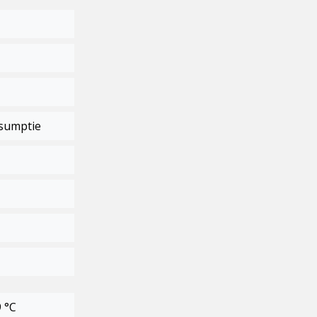
nsumptie
9 °C