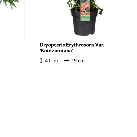
Dryopteris Erythrosora Var.
‘Koidzumiana’
40 cm
19 cm