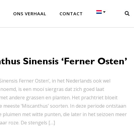
ONS VERHAAL
CONTACT
thus Sinensis ‘Ferner Osten’
Sinensis Ferner Osten’, in het Nederlands ook wel
enoemd, is een mooi siergras dat zich goed laat
et andere grassen en planten. Het prachtriet bloeit
e meeste ‘Miscanthus’ soorten. In deze periode ontstaan
e pluimen met witte punten, die later in het seizoen meer
aar roze. De stengels […]