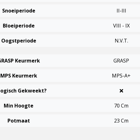
Snoeiperiode
II-III
Bloeiperiode
VIII - IX
Oogstperiode
N.v.t.
GRASP Keurmerk
GRASP
MPS Keurmerk
MPS-A+
logisch Gekweekt?
Min Hoogte
70 Cm
Potmaat
23 Cm