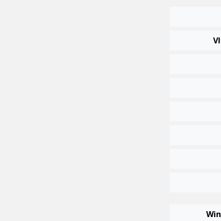
Vl
Win