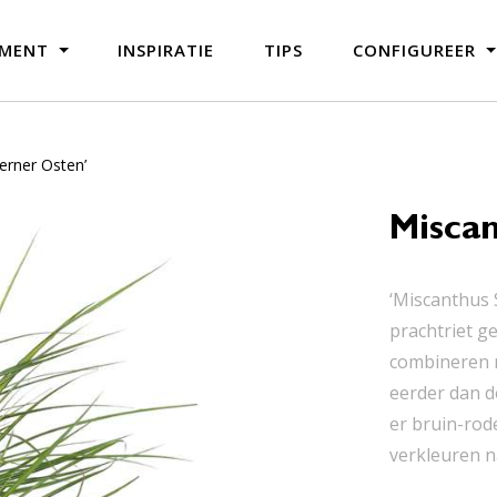
IMENT
INSPIRATIE
TIPS
CONFIGUREER
erner Osten’
Miscan
‘Miscanthus 
prachtriet g
combineren m
eerder dan d
er bruin-rod
verkleuren n