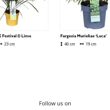
X Festival ® Lime
Fargesia Murieliae ‘Luca’
23 cm
40 cm
19 cm
Follow us on