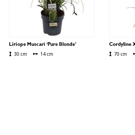
Liriope Muscari ‘Pure Blonde’
Cordyline 
30 cm
14 cm
70 cm