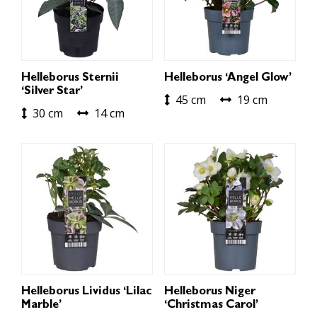
Helleborus Sternii
Helleborus ‘Angel Glow’
‘Silver Star’
45 cm
19 cm
30 cm
14 cm
Helleborus Lividus ‘Lilac
Helleborus Niger
Marble’
‘Christmas Carol’