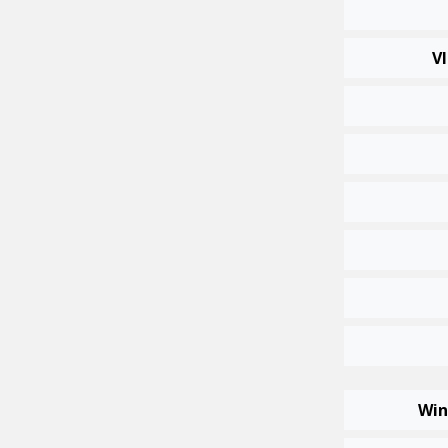
Vl
Win