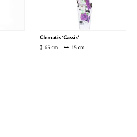
Clematis ‘Cassis’
65 cm
15 cm