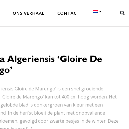
ONS VERHAAL
CONTACT
 Algeriensis ‘Gloire De
go’
riensis Gloire de Marengo’ is een snel groeiende
e ‘Gloire de Marengo’ kan tot 400 cm hoog worden. Het
 gelobde blad is donkergroen van kleur met een
nd. In de herfst bloeit de plant met onopvallende
loemen, gevolgd door zwarte besjes in de winter. Deze