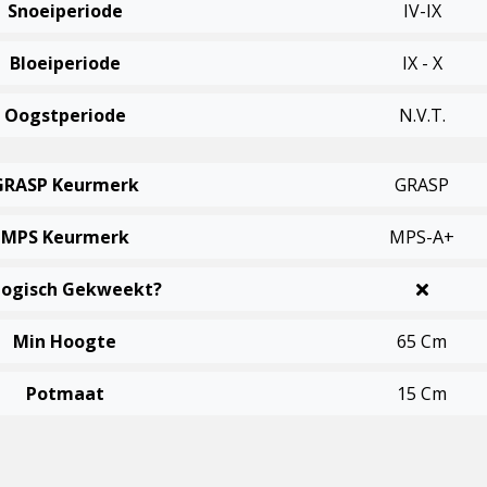
Snoeiperiode
IV-IX
Bloeiperiode
IX - X
Oogstperiode
N.v.t.
GRASP Keurmerk
GRASP
MPS Keurmerk
MPS-A+
logisch Gekweekt?
Min Hoogte
65 Cm
Potmaat
15 Cm