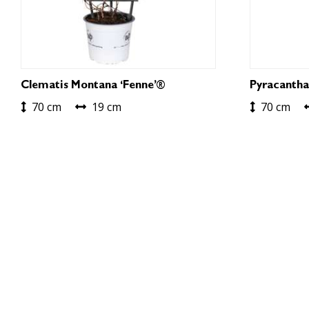
Clematis Montana ‘Fenne’®
Pyracantha
70 cm
19 cm
70 cm