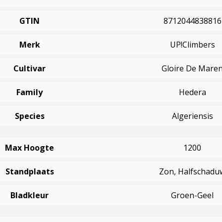
GTIN
8712044838816
Merk
UP!Climbers
Cultivar
Gloire De Mare
Family
Hedera
Species
Algeriensis
Max Hoogte
1200
Standplaats
Zon, Halfschadu
Bladkleur
Groen-Geel