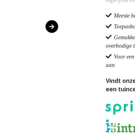
Algerijnse kl
Meeste b
Toepasba
Gemakkel
overbodige 
Voor een 
aan
Vindt onze
een tuince