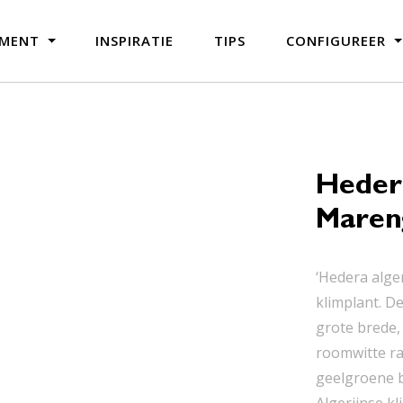
IMENT
INSPIRATIE
TIPS
CONFIGUREER
Hedera
Maren
‘Hedera alge
klimplant. D
grote brede,
roomwitte ra
geelgroene b