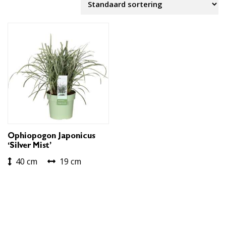
Ophiopogon Japonicus
‘Silver Mist’
40 cm
19 cm