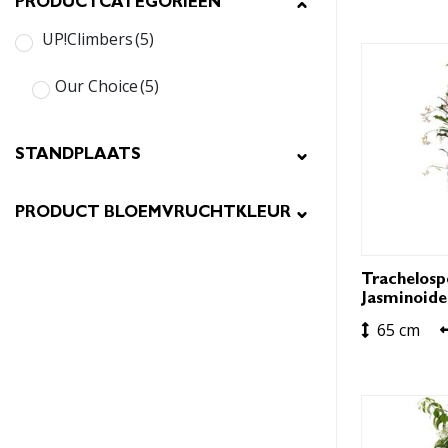
PRODUCTCATEGORIEËN
UP!Climbers
(5)
Our Choice
(5)
STANDPLAATS
PRODUCT BLOEMVRUCHTKLEUR
Trachelos
Jasminoides
65 cm