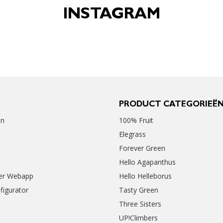
INSTAGRAM
PRODUCT CATEGORIEË
en
100% Fruit
Elegrass
Forever Green
Hello Agapanthus
er Webapp
Hello Helleborus
figurator
Tasty Green
Three Sisters
UP!Climbers