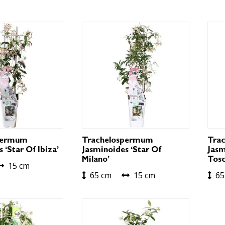
permum
Trachelospermum
Tra
 ‘Star Of Ibiza’
Jasminoides ‘Star Of
Jasm
Milano’
Tosc
15 cm
65 cm
15 cm
65