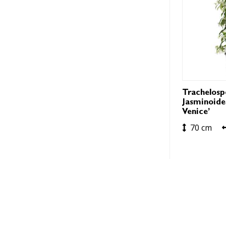
Trachelos
Jasminoides
Venice’
70 cm