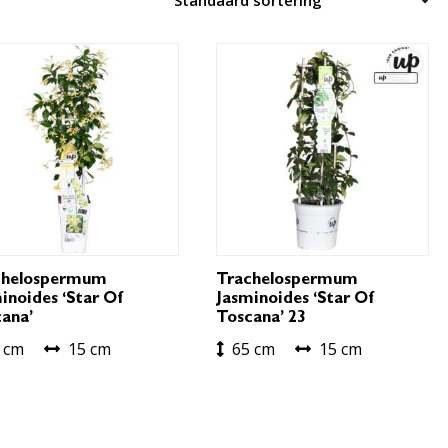
chelospermum
Trachelospermum
inoides ‘Star Of
Jasminoides ‘Star Of
ana’
Toscana’ 23
 cm
15 cm
65 cm
15 cm