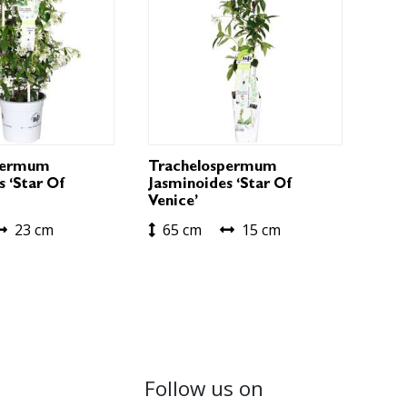
permum
Trachelospermum
 ‘Star Of
Jasminoides ‘Star Of
Venice’
23 cm
65 cm
15 cm
Follow us on