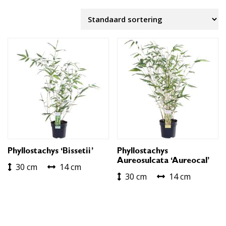
Phyllostachys ‘Bissetii’
Phyllostachys
Aureosulcata ‘Aureocal’
30 cm
14 cm
30 cm
14 cm