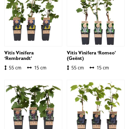
Vitis Vinifera
Vitis Vinifera ‘Romeo’
‘Rembrandt’
(geënt)
55 cm
15 cm
55 cm
15 cm