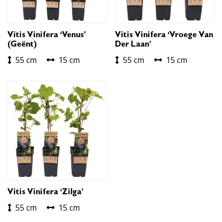
Vitis Vinifera ‘Venus’
Vitis Vinifera ‘Vroege Van
(geënt)
Der Laan’
55 cm
15 cm
55 cm
15 cm
Vitis Vinifera ‘Zilga’
55 cm
15 cm