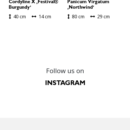
Cordyline X ‚Festival®
Panicum Virgatum
Burgundy‘
‚Northwind‘
40 cm
14 cm
80 cm
29 cm
Follow us on
INSTAGRAM