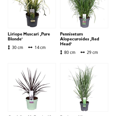
Liriope Muscari ‚Pure
Pennisetum
Blonde‘
Alopecuroides ‚Red
Head‘
30 cm
14 cm
80 cm
29 cm