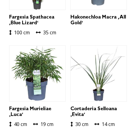
Fargesia Spathacea
Hakonechloa Macra ‚All
‚Blue Lizard‘
Gold‘
100 cm
35 cm
Fargesia Murieliae
Cortaderia Selloana
‚Luca‘
‚Evita‘
40 cm
19 cm
30 cm
14 cm