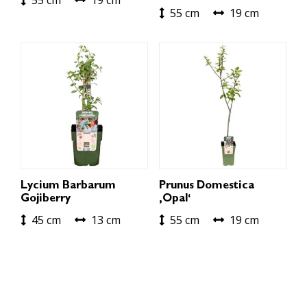
55 cm
19 cm
Lycium Barbarum
Prunus Domestica
Gojiberry
‚Opal‘
45 cm
13 cm
55 cm
19 cm