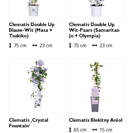
Clematis Double Up
Clematis Double Up
Blauw-Wit (Masa +
Wit-Paars (Samaritan
Tsukiko)
Jo + Olympia)
75 cm
23 cm
75 cm
23 cm
Clematis ‚Crystal
Clematis Blekitny Aniol
Fountain‘
65 cm
15 cm