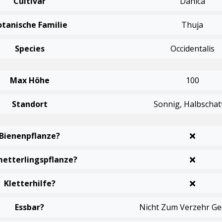
Cultivar
Danica
otanische Familie
Thuja
Species
Occidentalis
Max Höhe
100
Standort
Sonnig, Halbschat
Bienenpflanze?
etterlingspflanze?
Kletterhilfe?
Essbar?
Nicht Zum Verzehr Ge