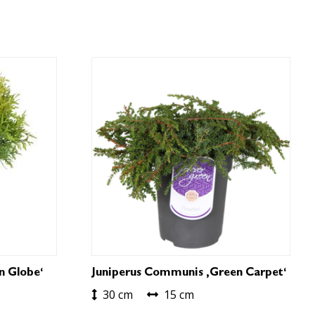
n Globe‘
Juniperus Communis ‚Green Carpet‘
30 cm
15 cm