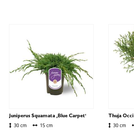
Juniperus Squamata ‚Blue Carpet‘
Thuja Occid
30 cm
15 cm
30 cm