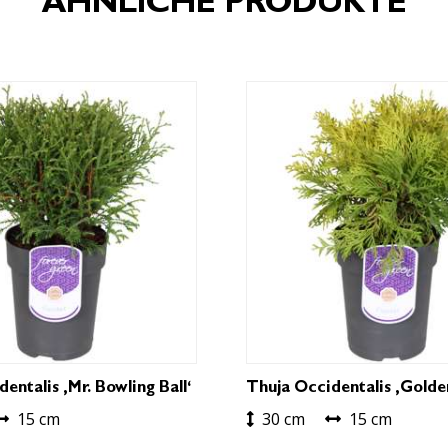
ÄHNLICHE PRODUKTE
entalis ‚Mr. Bowling Ball‘
Thuja Occidentalis ‚Golde
15 cm
30 cm
15 cm