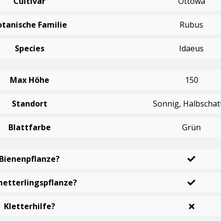
Cultivar
Ottowa
otanische Familie
Rubus
Species
Idaeus
Max Höhe
150
Standort
Sonnig, Halbschat
Blattfarbe
Grün
Bienenpflanze?
etterlingspflanze?
Kletterhilfe?