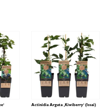
ee‘
Actinidia Arguta ‚Kiwiberry‘ (Issai)