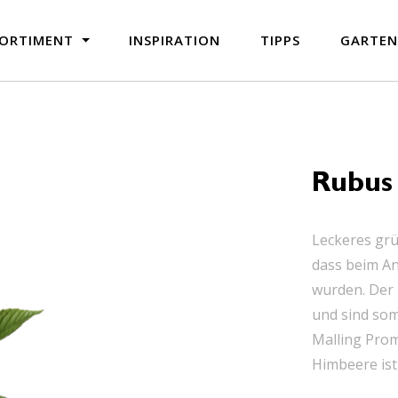
ORTIMENT
INSPIRATION
TIPPS
GARTE
Rubus 
Leckeres grü
dass beim An
wurden. Der 
und sind som
Malling Prom
Himbeere ist