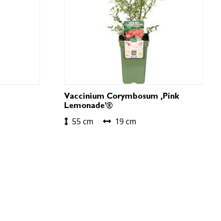
Vaccinium Corymbosum ‚Pink
Lemonade’®
55 cm
19 cm