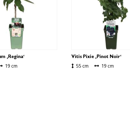
um ‚Regina‘
Vitis Pixie ‚Pinot Noir‘
19 cm
55 cm
19 cm