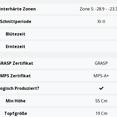
interhärte Zonen
Zone 5: -28.9 - -23.
Schnittperiode
XI-II
Blütezeit
Erntezeit
GRASP Zertifikat
GRASP
MPS Zertifikat
MPS-A+
logisch Produziert?
Min Höhe
55 Cm
Topfgröße
19 Cm