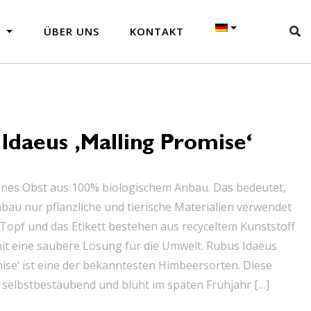
N
ÜBER UNS
KONTAKT
Idaeus ‚Malling Promise‘
nes Obst aus 100% biologischem Anbau. Das bedeutet,
bau nur pflanzliche und tierische Materialien verwendet
Topf und das Etikett bestehen aus recyceltem Kunststoff
it eine saubere Lösung für die Umwelt. Rubus Idaeus
ise‘ ist eine der bekanntesten Himbeersorten. Diese
 selbstbestäubend und blüht im späten Frühjahr […]