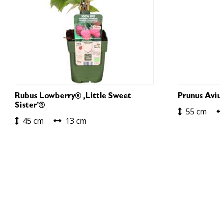
Rubus Lowberry® ‚Little Sweet
Prunus Avi
Sister’®
55 cm
45 cm
13 cm