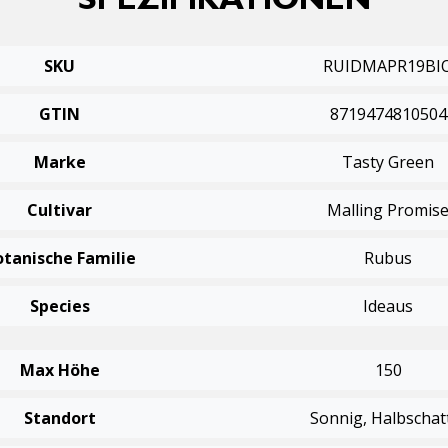
SPEZIFIKATIONEN
SKU
RUIDMAPR19BI
GTIN
8719474810504
Marke
Tasty Green
Cultivar
Malling Promis
otanische Familie
Rubus
Species
Ideaus
Max Höhe
150
Standort
Sonnig, Halbschat