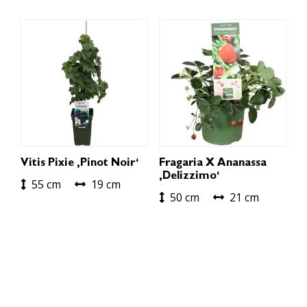
Vitis Pixie ‚Pinot Noir‘
Fragaria X Ananassa
‚Delizzimo‘
55 cm
19 cm
50 cm
21 cm