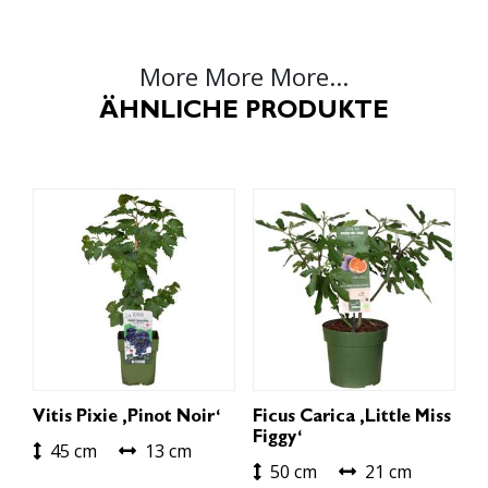
More More More...
ÄHNLICHE PRODUKTE
Vitis Pixie ‚Pinot Noir‘
Ficus Carica ‚Little Miss
Figgy‘
45 cm
13 cm
50 cm
21 cm