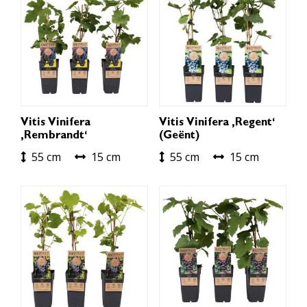
Vitis Vinifera
Vitis Vinifera ‚Regent‘
‚Rembrandt‘
(geënt)
55 cm
15 cm
55 cm
15 cm