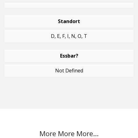
Standort
D, E, F, I, N, O, T
Essbar?
Not Defined
More More More...