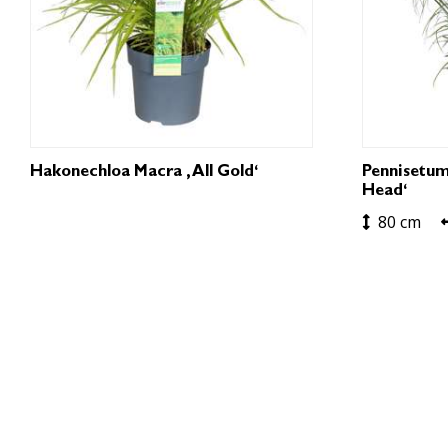
Hakonechloa Macra ‚All Gold‘
Pennisetum
Head‘
80 cm