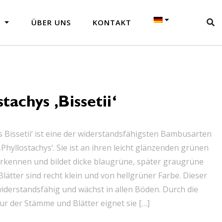
N
ÜBER UNS
KONTAKT
stachys ‚Bissetii‘
s Bissetii‘ ist eine der widerstandsfähigsten Bambusarten
Phyllostachys‘. Sie ist an ihren leicht glänzenden grünen
erkennen und bildet dicke blaugrüne, später graugrüne
Blätter sind recht klein und von hellgrüner Farbe. Dieser
iderstandsfähig und wächst in allen Böden. Durch die
tur der Stämme und Blätter eignet sie […]