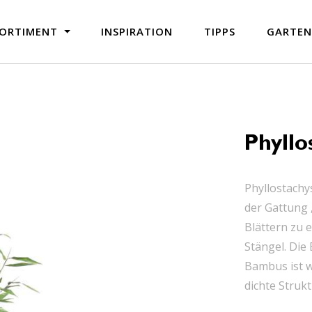
ORTIMENT
INSPIRATION
TIPPS
GARTE
Phyllo
Phyllostachy
der Gattung ‚
Blättern zu 
Stängel. Die 
Bambus ist w
dichte Struk