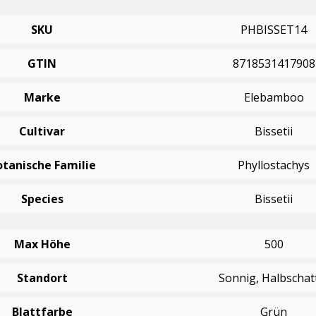
SKU
PHBISSET14
GTIN
8718531417908
Marke
Elebamboo
Cultivar
Bissetii
otanische Familie
Phyllostachys
Species
Bissetii
Max Höhe
500
Standort
Sonnig, Halbschat
Blattfarbe
Grün