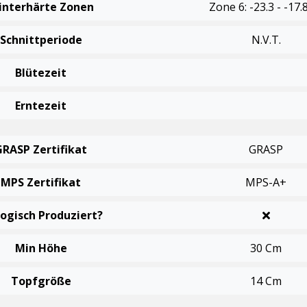
interhärte Zonen
Zone 6: -23.3 - -17.
Schnittperiode
N.v.t.
Blütezeit
Erntezeit
GRASP Zertifikat
GRASP
MPS Zertifikat
MPS-A+
logisch Produziert?
Min Höhe
30 Cm
Topfgröße
14 Cm