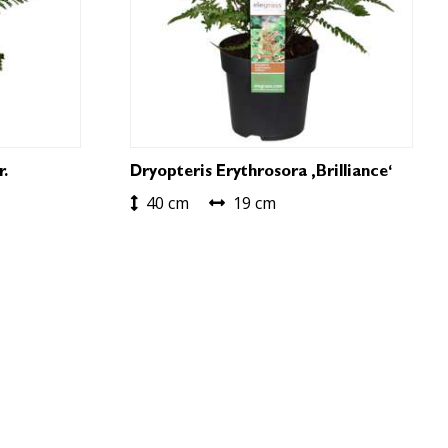
r.
Dryopteris Erythrosora ‚Brilliance‘
40 cm
19 cm