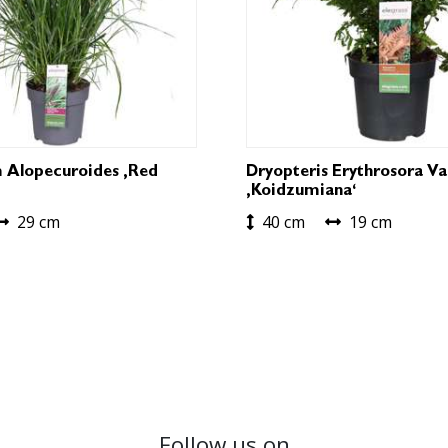
 Alopecuroides ‚Red
Dryopteris Erythrosora Va
‚Koidzumiana‘
29 cm
40 cm
19 cm
Follow us on