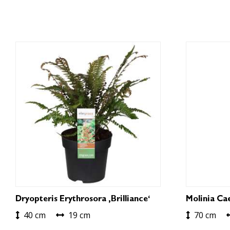
Dryopteris Erythrosora ‚Brilliance‘
Molinia Ca
40 cm
19 cm
70 cm