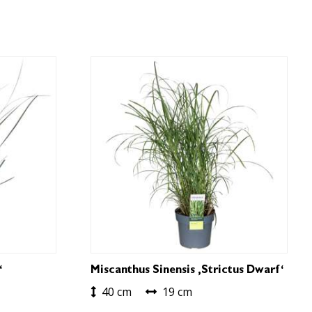
‘
Miscanthus Sinensis ‚Strictus Dwarf‘
40 cm
19 cm