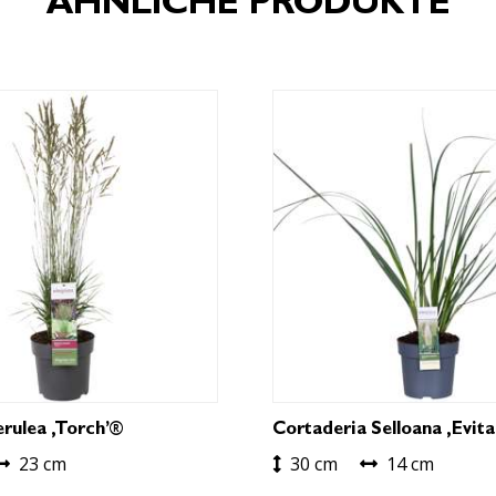
ÄHNLICHE PRODUKTE
erulea ‚Torch’®
Cortaderia Selloana ‚Evita
23 cm
30 cm
14 cm