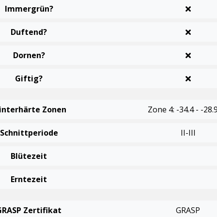
Immergrün?
Duftend?
Dornen?
Giftig?
interhärte Zonen
Zone 4: -34.4 - -28.
Schnittperiode
II-III
Blütezeit
Erntezeit
GRASP Zertifikat
GRASP