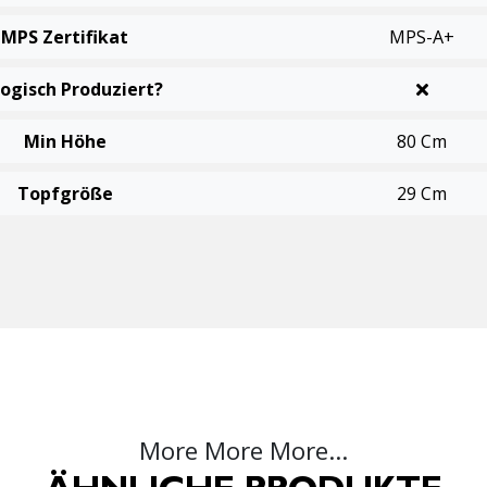
MPS Zertifikat
MPS-A+
logisch Produziert?
Min Höhe
80 Cm
Topfgröße
29 Cm
More More More...