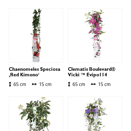
Chaenomeles Speciosa
Clematis Boulevard®
‚Red Kimono‘
Vicki ™ Evipo114
65 cm
15 cm
65 cm
15 cm