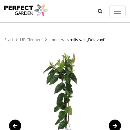
Start
UP!Climbers
Lonicera similis var. ‚Delavayi‘