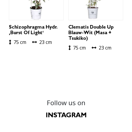
Schizophragma Hydr.
Clematis Double Up
‚Burst Of Light‘
Blauw-Wit (Masa +
Tsukiko)
75 cm
23 cm
75 cm
23 cm
Follow us on
INSTAGRAM