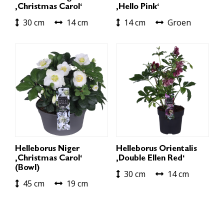
‚Christmas Carol‘
‚Hello Pink‘
30 cm
14 cm
14 cm
Groen
Helleborus Niger
Helleborus Orientalis
‚Christmas Carol‘
‚Double Ellen Red‘
(Bowl)
30 cm
14 cm
45 cm
19 cm