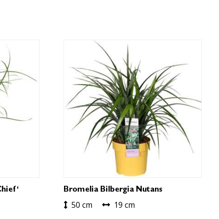
hief‘
Bromelia Bilbergia Nutans
50 cm
19 cm