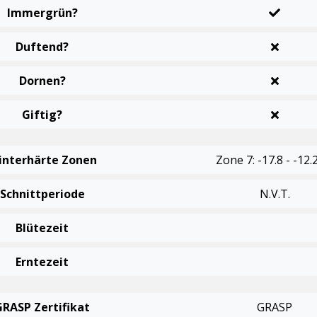
Immergrün?
Duftend?
Dornen?
Giftig?
interhärte Zonen
Zone 7: -17.8 - -12.
Schnittperiode
N.v.t.
Blütezeit
Erntezeit
GRASP Zertifikat
GRASP