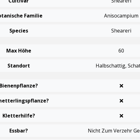
Cultivar
Sheareri
otanische Familie
Anisocampium
Species
Sheareri
Max Höhe
60
Standort
Halbschattig, Schat
Bienenpflanze?
etterlingspflanze?
Kletterhilfe?
Essbar?
Nicht Zum Verzehr Ge