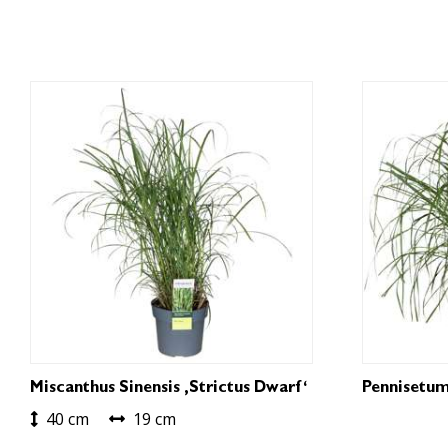
Miscanthus Sinensis ‚Strictus Dwarf‘
Pennisetum
40 cm
19 cm