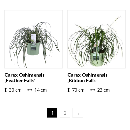
Carex Oshimensis
Carex Oshimensis
‚Feather Falls‘
‚Ribbon Falls‘
30 cm
14 cm
70 cm
23 cm
1
2
→