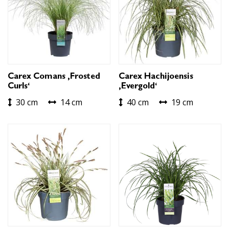
Carex Comans ‚Frosted
Carex Hachijoensis
Curls‘
‚Evergold‘
30 cm
14 cm
40 cm
19 cm