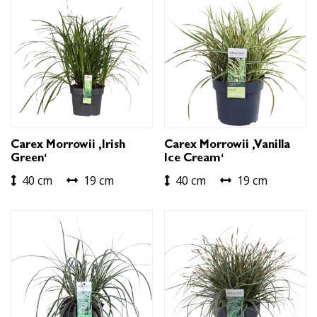
Carex Morrowii ‚Irish
Carex Morrowii ‚Vanilla
Green‘
Ice Cream‘
40 cm
19 cm
40 cm
19 cm