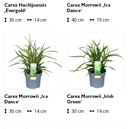
Carex Hachijoensis
Carex Morrowii ‚Ice
‚Evergold‘
Dance‘
30 cm
14 cm
40 cm
19 cm
Carex Morrowii ‚Ice
Carex Morrowii ‚Irish
Dance‘
Green‘
30 cm
14 cm
30 cm
14 cm