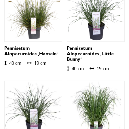
Pennisetum
Pennisetum
Alopecuroides ‚Hameln‘
Alopecuroides ‚Little
Bunny‘
40 cm
19 cm
40 cm
19 cm