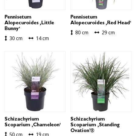
Pennisetum
Pennisetum
Alopecuroides ‚Little
Alopecuroides ‚Red Head‘
Bunny‘
80 cm
29 cm
30 cm
14 cm
Schizachyrium
Schizachyrium
Scoparium ‚Chameleon‘
Scoparium ‚Standing
Ovation’®
50 cm
19 cm