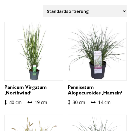
Panicum Virgatum
Pennisetum
‚Northwind‘
Alopecuroides ‚Hameln‘
40 cm
19 cm
30 cm
14 cm